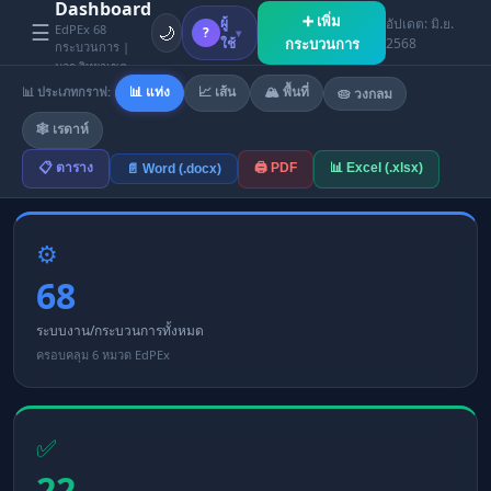
Dashboard
➕ เพิ่ม
ผู้
อัปเดต: มิ.ย.
☰
🌙
EdPEx 68
?
▾
ใช้
กระบวนการ
2568
กระบวนการ |
มจร วิทยาเขต
ขอนแก่น | ปีการ
📊 ประเภทกราฟ:
📊 แท่ง
📈 เส้น
🏔 พื้นที่
🥧 วงกลม
ศึกษา 2568
🕸 เรดาห์
🖨 PDF
📊 Excel (.xlsx)
📋 ตาราง
📄 Word (.docx)
⚙️
68
ระบบงาน/กระบวนการทั้งหมด
ครอบคลุม 6 หมวด EdPEx
✅
22